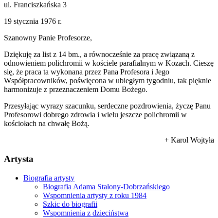
ul. Franciszkańska 3
19 stycznia 1976 r.
Szanowny Panie Profesorze,
Dziękuję za list z 14 bm., a równocześnie za pracę związaną z
odnowieniem polichromii w kościele parafialnym w Kozach. Cieszę
się, że praca ta wykonana przez Pana Profesora i Jego
Współpracowników, poświęcona w ubiegłym tygodniu, tak pięknie
harmonizuje z przeznaczeniem Domu Bożego.
Przesyłając wyrazy szacunku, serdeczne pozdrowienia, życzę Panu
Profesorowi dobrego zdrowia i wielu jeszcze polichromii w
kościołach na chwałę Bożą.
+ Karol Wojtyła
Аrtysta
Biografia artysty
Biografia Adama Stalony-Dobrzańskiego
Wspomnienia artysty z roku 1984
Szkic do biografii
Wspomnienia z dzieciństwa