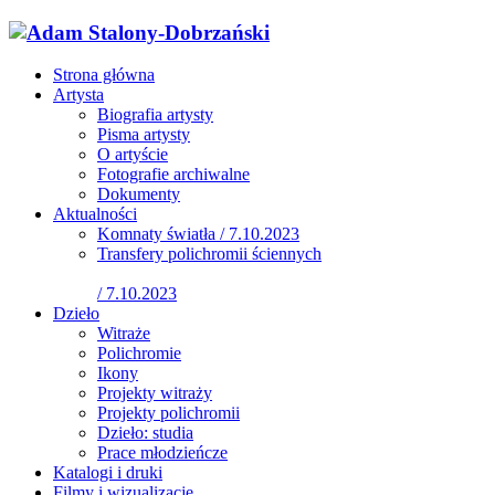
Strona główna
Artysta
Biografia artysty
Pisma artysty
O artyście
Fotografie archiwalne
Dokumenty
Aktualności
Komnaty światła / 7.10.2023
Transfery polichromii ściennych
/ 7.10.2023
Dzieło
Witraże
Polichromie
Ikony
Projekty witraży
Projekty polichromii
Dzieło: studia
Prace młodzieńcze
Katalogi i druki
Filmy i wizualizacje