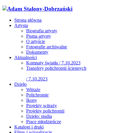
Strona główna
Artysta
Biografia artysty
Pisma artysty
O artyście
Fotografie archiwalne
Dokumenty
Aktualności
Komnaty światła / 7.10.2023
Transfery polichromii ściennych
/ 7.10.2023
Dzieło
Witraże
Polichromie
Ikony
Projekty witraży
Projekty polichromii
Dzieło: studia
Prace młodzieńcze
Katalogi i druki
Filmy i wizualizacje